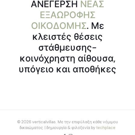
ΑΝΕΓΕΡΣΗ
ΝΕΑΣ
ΕΞΑΩΡΟΦΗΣ
ΟΙΚΟΔΟΜΗΣ
. Με
κλειστές θέσεις
στάθμευσης-
κοινόχρηστη αίθουσα,
υπόγειο και αποθήκες
© 2026 verticalvillas. Με την επιφύλαξη κάθε νόμιμου
δικαιώματος. | δημιουργία & φιλοξενία by
techplace